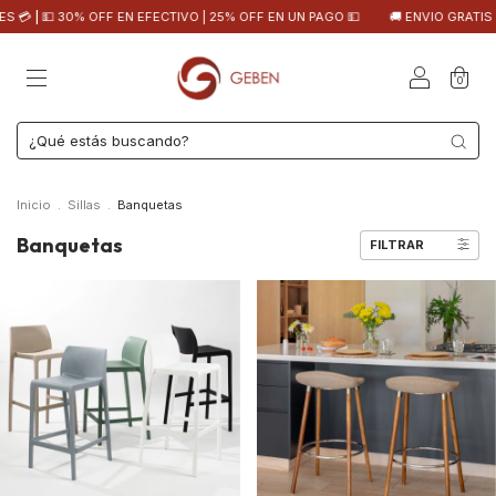
 30% OFF EN EFECTIVO | 25% OFF EN UN PAGO 💵
🚚 ENVIO GRATIS EN CABA
0
Inicio
.
Sillas
.
Banquetas
Banquetas
FILTRAR