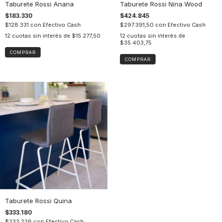
Taburete Rossi Anana
Taburete Rossi Nina Wood
$183.330
$424.845
$128.331
con
Efectivo Cash
$297.391,50
con
Efectivo Cash
12
cuotas sin interés de
$15.277,50
12
cuotas sin interés de
$35.403,75
COMPRAR
COMPRAR
Taburete Rossi Quina
$333.180
$233.226
con
Efectivo Cash