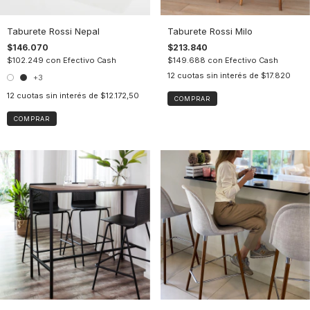
Taburete Rossi Nepal
Taburete Rossi Milo
$146.070
$213.840
$102.249
con
Efectivo Cash
$149.688
con
Efectivo Cash
12
cuotas sin interés de
$17.820
+3
12
cuotas sin interés de
$12.172,50
COMPRAR
COMPRAR